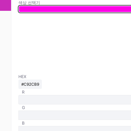
색상 선택기
HEX
R
G
B