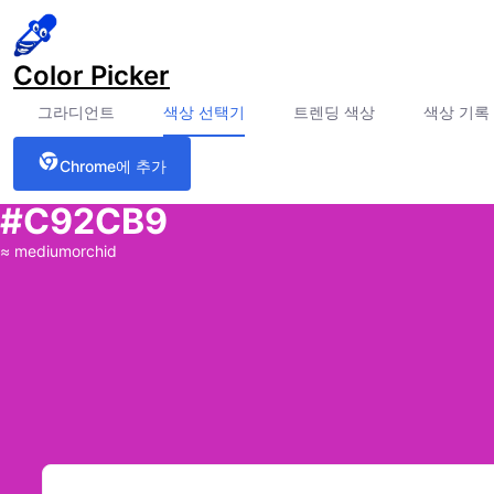
Color Picker
그라디언트
색상 선택기
트렌딩 색상
색상 기록
Chrome에 추가
#C92CB9
≈
mediumorchid