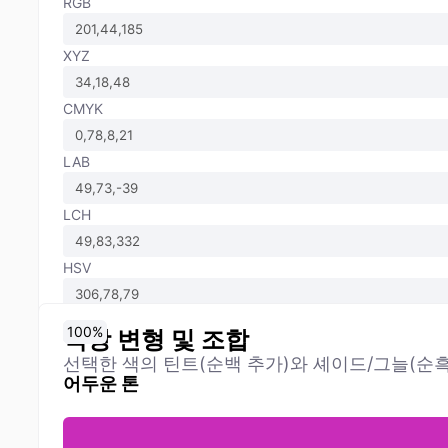
RGB
XYZ
CMYK
LAB
LCH
HSV
0
10
20
30
40
50
60
70
80
90
100
%
%
%
%
%
%
%
%
%
%
%
색상 변형 및 조합
선택한 색의 틴트(순백 추가)와 셰이드/그늘(순흑
어두운 톤