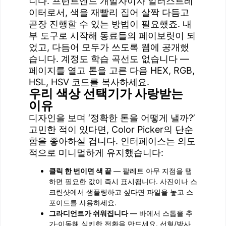
니다. 프런트엔드 개발자이자 일러스트레
이터로서, 색을 재빨리 집어 살짝 다듬고
곧장 진행할 수 있는 방법이 필요했죠. 내
부 도구로 시작해 동료들의 페이보릿이 되
었고, 다듬어 모두가 쓰도록 웹에 공개했
습니다. 계정도 학습 곡선도 없습니다 —
페이지를 열고 톤을 고른 다음 HEX, RGB,
HSL, HSV 코드를 복사하세요.
우리 색상 선택기가 사랑받는
이유
디자인을 보며 ‘정확한 톤을 어떻게 낼까?’
고민한 적이 있다면, Color Picker의 단순
함을 좋아하실 겁니다. 인터페이스는 의도
적으로 미니멀하게 유지했습니다:
클릭 한 번이면 색 끝
— 팔레트 아무 지점을 탭
하면 필요한 값이 즉시 표시됩니다. 사진이나 스
크린샷에서 샘플링하고 싶다면 파일을 놓고 스
포이드를 사용하세요.
그라디언트가 쉬워집니다
— 바에서 스톱을 추
가·이동해 실키한 전환을 만드세요. 선형/방사