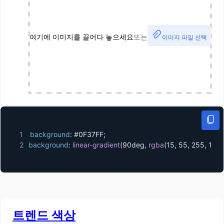
여기에 이미지를 끌어다 놓으세요
또는
이미지 파일 선택
1
background
:
 #0F37FF
;
2
background
:
linear-gradient
(
90deg
,
rgba
(
15
,
 55
,
 255
,
 1
)
 0
트렌드 색상