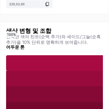
색상 변형 및 조합
0
10
20
30
40
50
60
70
80
90
100
%
%
%
%
%
%
%
%
%
%
%
선택한 색의 틴트(순백 추가)와 셰이드/그늘(순흑
추가)을 10% 단위로 명확하게 보여줍니다.
어두운 톤