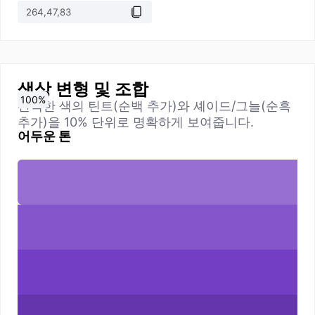
색상 변형 및 조합
0
10
20
30
40
50
60
70
80
90
100
%
%
%
%
%
%
%
%
%
%
%
선택한 색의 틴트(순백 추가)와 셰이드/그늘(순흑
추가)을 10% 단위로 명확하게 보여줍니다.
어두운 톤