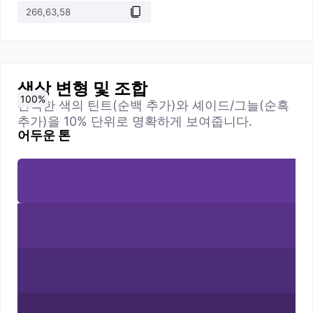
색상 변형 및 조합
0
10
20
30
40
50
60
70
80
90
100
%
%
%
%
%
%
%
%
%
%
%
선택한 색의 틴트(순백 추가)와 셰이드/그늘(순흑
추가)을 10% 단위로 명확하게 보여줍니다.
어두운 톤