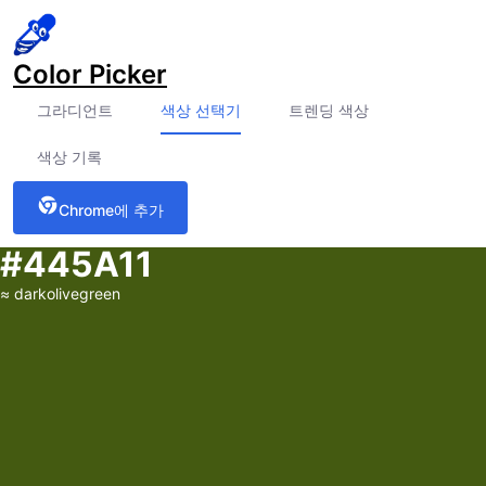
Color Picker
그라디언트
색상 선택기
트렌딩 색상
색상 기록
Chrome에 추가
#445A11
≈
darkolivegreen