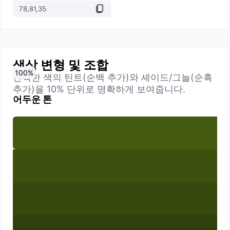
색상 변형 및 조합
0
10
20
30
40
50
60
70
80
90
100
%
%
%
%
%
%
%
%
%
%
%
선택한 색의 틴트(순백 추가)와 셰이드/그늘(순흑
추가)을 10% 단위로 명확하게 보여줍니다.
어두운 톤