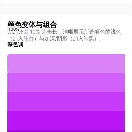
颜色变体与组合
0
10
20
30
40
50
60
70
80
90
100
%
%
%
%
%
%
%
%
%
%
%
此部分以 10% 为步长，清晰展示所选颜色的浅色
（加入纯白）与加深/阴影（加入纯黑）。
深色调