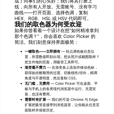
成了同事们的心头好；我们将其打磨上
线，向所有人开放。无需账号、没有学习
曲线——打开页面、选择色调，复制
HEX、RGB、HSL 或 HSV 代码即可。
我们的取色器为何受欢迎
如果你曾看着一个设计在想“如何精准拿到
那个色调？”，你会喜欢 Color Picker 的
简洁。我们刻意保持界面极简：
一键取色——立即拥有
— 轻点调色板任意位
置，所需数值即刻出现。想从照片或截图取样？
把文件拖到页面，用吸管工具即可。
渐变毫不费力
— 在渐变条上添加并移动色标，
获得如丝般顺滑的过渡。切换线性/径向，精调
角度与不透明度，然后复制 CSS。
无门槛，无费用
— Color Picker 可在桌面、平
板与手机上的各类现代浏览器中运行。无需安
装，也没有费用。
需要时有扩展
— 我们的可选 Chrome 与 Edge
扩展把吸管直接带到浏览器里，让你能从任意页
面取样并保留历史。