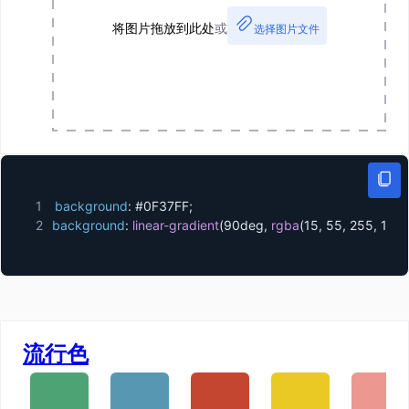
将图片拖放到此处
或
选择图片文件
1
background
:
 #0F37FF
;
2
background
:
linear-gradient
(
90deg
,
rgba
(
15
,
 55
,
 255
,
 1
)
 0
流行色