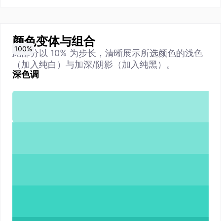
颜色变体与组合
0
10
20
30
40
50
60
70
80
90
100
%
%
%
%
%
%
%
%
%
%
%
此部分以 10% 为步长，清晰展示所选颜色的浅色
（加入纯白）与加深/阴影（加入纯黑）。
深色调