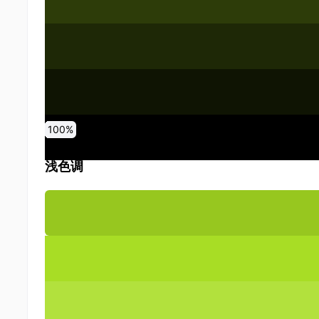
0
10
20
30
40
50
60
70
80
90
100
%
%
%
%
%
%
%
%
%
%
%
浅色调