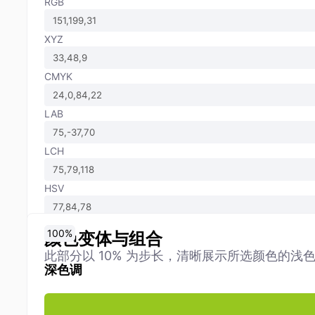
RGB
XYZ
CMYK
LAB
LCH
HSV
0
10
20
30
40
50
60
70
80
90
100
%
%
%
%
%
%
%
%
%
%
%
颜色变体与组合
此部分以 10% 为步长，清晰展示所选颜色的浅
深色调