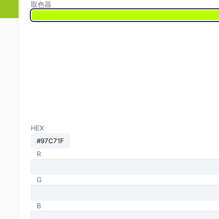
取色器
HEX
R
G
B