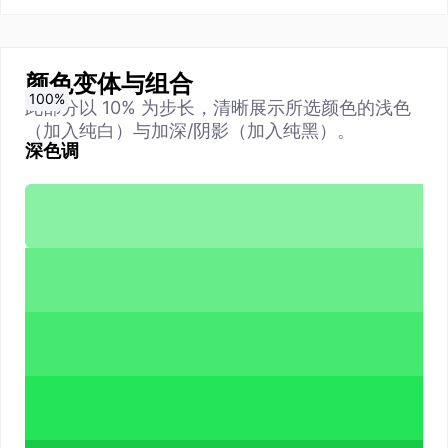
颜色变体与组合
0
10
20
30
40
50
60
70
80
90
100
%
%
%
%
%
%
%
%
%
%
%
此部分以 10% 为步长，清晰展示所选颜色的浅色
（加入纯白）与加深/阴影（加入纯黑）。
深色调