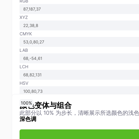
RGB
XYZ
CMYK
LAB
LCH
HSV
0
10
20
30
40
50
60
70
80
90
100
%
%
%
%
%
%
%
%
%
%
%
颜色变体与组合
此部分以 10% 为步长，清晰展示所选颜色的浅
深色调