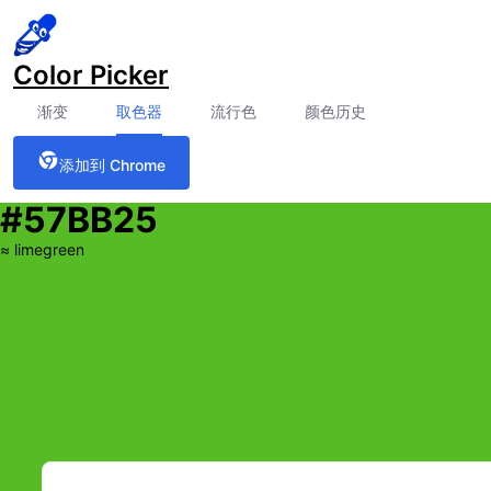
Color Picker
渐变
取色器
流行色
颜色历史
添加到 Chrome
#57BB25
≈
limegreen