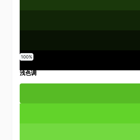
0
10
20
30
40
50
60
70
80
90
100
%
%
%
%
%
%
%
%
%
%
%
浅色调