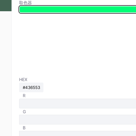
取色器
HEX
R
G
B