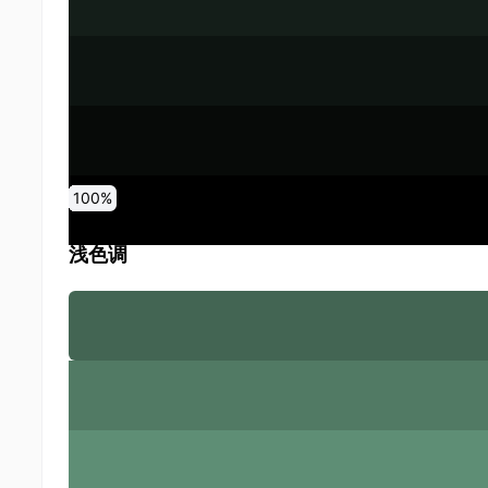
0
10
20
30
40
50
60
70
80
90
100
%
%
%
%
%
%
%
%
%
%
%
浅色调