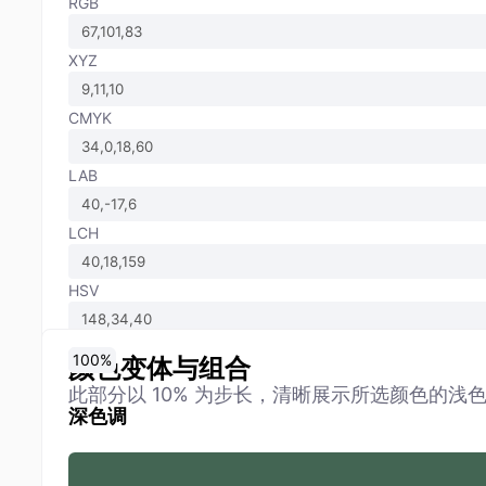
RGB
XYZ
CMYK
LAB
LCH
HSV
0
10
20
30
40
50
60
70
80
90
100
%
%
%
%
%
%
%
%
%
%
%
颜色变体与组合
此部分以 10% 为步长，清晰展示所选颜色的浅
深色调