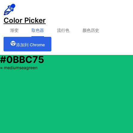
Color Picker
渐变
取色器
流行色
颜色历史
添加到 Chrome
#0BBC75
≈
mediumseagreen