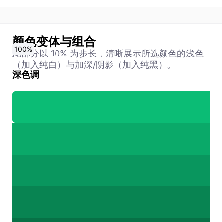
颜色变体与组合
0
10
20
30
40
50
60
70
80
90
100
%
%
%
%
%
%
%
%
%
%
%
此部分以 10% 为步长，清晰展示所选颜色的浅色
（加入纯白）与加深/阴影（加入纯黑）。
深色调