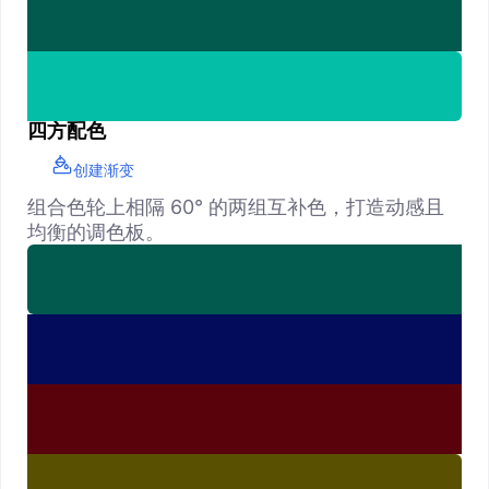
四方配色
创建渐变
组合色轮上相隔 60° 的两组互补色，打造动感且
均衡的调色板。