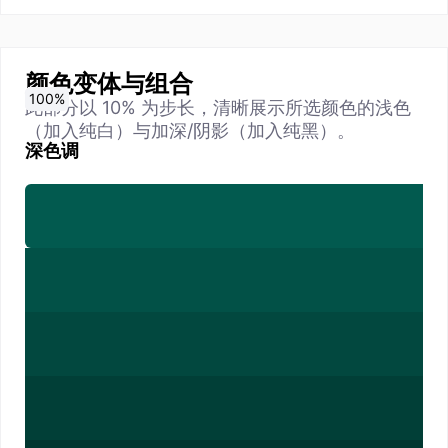
颜色变体与组合
0
10
20
30
40
50
60
70
80
90
100
%
%
%
%
%
%
%
%
%
%
%
此部分以 10% 为步长，清晰展示所选颜色的浅色
（加入纯白）与加深/阴影（加入纯黑）。
深色调