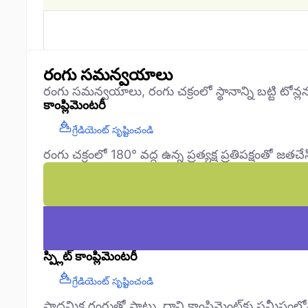
రంగు సమన్వయాలు
రంగు సమన్వయాలు, రంగు చక్రంలో స్థానాన్ని బట్టి టోన్
కాంప్లిమెంటరీ
గ్రేడియెంట్ సృష్టించండి
రంగు చక్రంలో 180° వద్ద ఉన్న ప్రత్యక్ష ప్రతిపక్షంతో జతచేసి
స్ప్లిట్ కాంప్లిమెంటరీ
గ్రేడియెంట్ సృష్టించండి
ప్రాధమిక రంగుతో పాటు, దాని కాంప్లిమెంట్‌కు సమీపంల