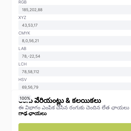
RGB
XYZ
CMYK
LAB
LCH
HSV
0
10
20
30
40
50
60
70
80
90
100
%
%
%
%
%
%
%
%
%
%
%
రంగు వేరియంట్లు & కలయికలు
ఈ విభాగం ఎంపిక చేసిన రంగుకు చెందిన లేత ఛాయలు
గాఢ ఛాయలు