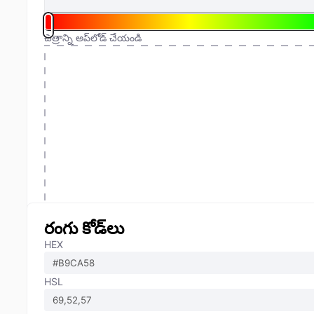
చిత్రాన్ని అప్‌లోడ్ చేయండి
రంగు కోడ్‌లు
HEX
HSL