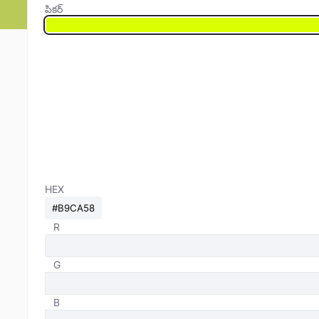
పికర్
HEX
R
G
B