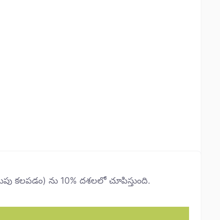
ుపు కలపడం) ను 10% దశలలో చూపిస్తుంది.