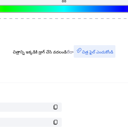
చిత్రాన్ని ఇక్కడికి డ్రాగ్ చేసి వదలండి
లేదా
చిత్ర ఫైల్ ఎంచుకోండి