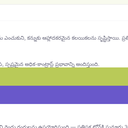
లను ఎంచుకుని, కన్నుకు ఆహ్లాదకరమైన కలయికలను సృష్టిస్తాయి. ప
, స్పష్టమైన అధిక-కాంట్రాస్ట్ ప్రభావాన్ని అందిస్తుంది.
ోని రెండు రంగులను ఉపయోగిస్తుంది — ప్రతిపక్ష టోన్‌కి సుమార