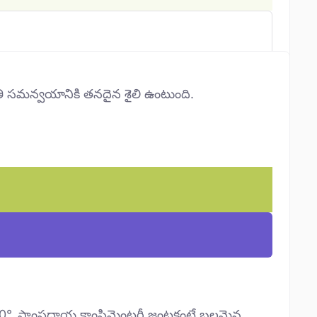
్రతి సమన్వయానికి తనదైన శైలి ఉంటుంది.
ు 30°. సాంప్రదాయ కాంప్లిమెంటరీ జంటకంటే బలమైన