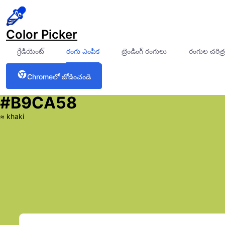
Color Picker
గ్రేడియెంట్
రంగు ఎంపిక
ట్రెండింగ్ రంగులు
రంగుల చరిత్ర
Chrome‌లో జోడించండి
#B9CA58
≈
khaki