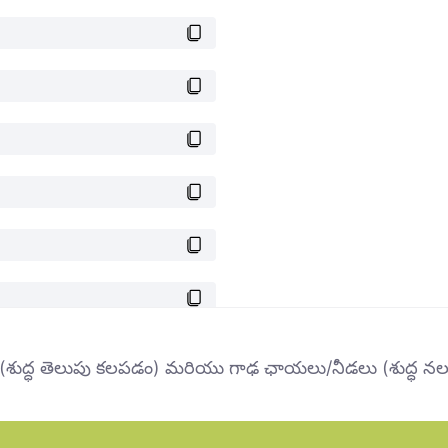
 (శుద్ధ తెలుపు కలపడం) మరియు గాఢ ఛాయలు/నీడలు (శుద్ధ నల