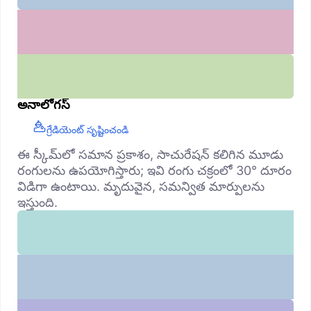
అనాలోగస్
గ్రేడియెంట్ సృష్టించండి
ఈ స్కీమ్‌లో సమాన ప్రకాశం, సాచురేషన్ కలిగిన మూడు
రంగులను ఉపయోగిస్తారు; ఇవి రంగు చక్రంలో 30° దూరం
విడిగా ఉంటాయి. మృదువైన, సమన్విత మార్పులను
ఇస్తుంది.