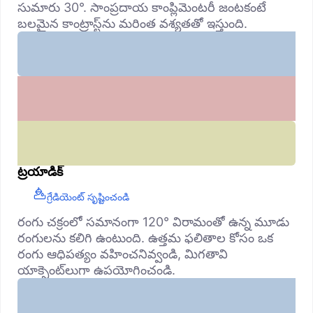
సుమారు 30°. సాంప్రదాయ కాంప్లిమెంటరీ జంటకంటే
బలమైన కాంట్రాస్ట్‌ను మరింత వశ్యతతో ఇస్తుంది.
ట్రయాడిక్
గ్రేడియెంట్ సృష్టించండి
రంగు చక్రంలో సమానంగా 120° విరామంతో ఉన్న మూడు
రంగులను కలిగి ఉంటుంది. ఉత్తమ ఫలితాల కోసం ఒక
రంగు ఆధిపత్యం వహించనివ్వండి, మిగతావి
యాక్సెంట్‌లుగా ఉపయోగించండి.