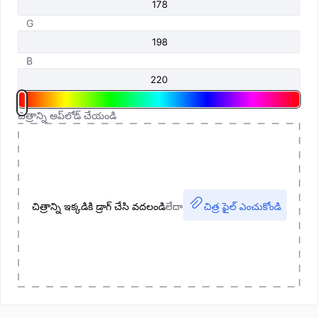
G
B
చిత్రాన్ని అప్‌లోడ్ చేయండి
చిత్రాన్ని ఇక్కడికి డ్రాగ్ చేసి వదలండి
లేదా
చిత్ర ఫైల్ ఎంచుకోండి