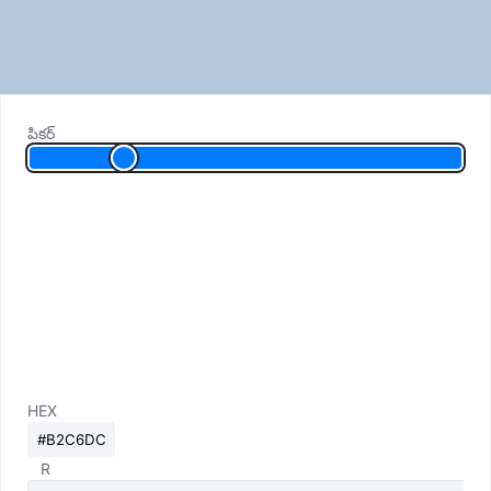
పికర్
HEX
R