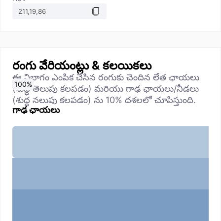
రంగు వేరియంట్లు & కలయికలు
ఈ విభాగం ఎంపిక చేసిన రంగుకు చెందిన లేత ఛాయలు
0
10
20
30
40
50
60
70
80
90
100
%
%
%
%
%
%
%
%
%
%
%
(శుద్ధ తెలుపు కలపడం) మరియు గాఢ ఛాయలు/నీడలు
(శుద్ధ నలుపు కలపడం) ను 10% దశలలో చూపిస్తుంది.
గాఢ ఛాయలు