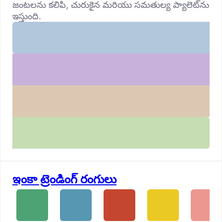
జంటలను కలిపి, చురుకైన మరియు సమతుల్య ప్యాలెట్‌ను
ఇస్తుంది.
ఇంకా ట్రెండింగ్ రంగులు