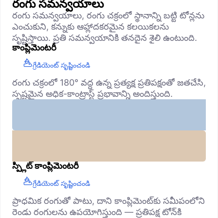
రంగు సమన్వయాలు
రంగు సమన్వయాలు, రంగు చక్రంలో స్థానాన్ని బట్టి టోన్లను
ఎంచుకుని, కన్నుకు ఆహ్లాదకరమైన కలయికలను
సృష్టిస్తాయి. ప్రతి సమన్వయానికి తనదైన శైలి ఉంటుంది.
కాంప్లిమెంటరీ
గ్రేడియెంట్ సృష్టించండి
రంగు చక్రంలో 180° వద్ద ఉన్న ప్రత్యక్ష ప్రతిపక్షంతో జతచేసి,
స్పష్టమైన అధిక-కాంట్రాస్ట్ ప్రభావాన్ని అందిస్తుంది.
స్ప్లిట్ కాంప్లిమెంటరీ
గ్రేడియెంట్ సృష్టించండి
ప్రాధమిక రంగుతో పాటు, దాని కాంప్లిమెంట్‌కు సమీపంలోని
రెండు రంగులను ఉపయోగిస్తుంది — ప్రతిపక్ష టోన్‌కి