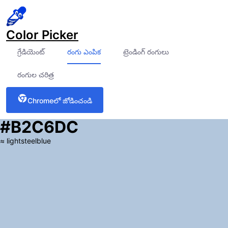
Color Picker
గ్రేడియెంట్
రంగు ఎంపిక
ట్రెండింగ్ రంగులు
రంగుల చరిత్ర
Chrome‌లో జోడించండి
#B2C6DC
≈
lightsteelblue