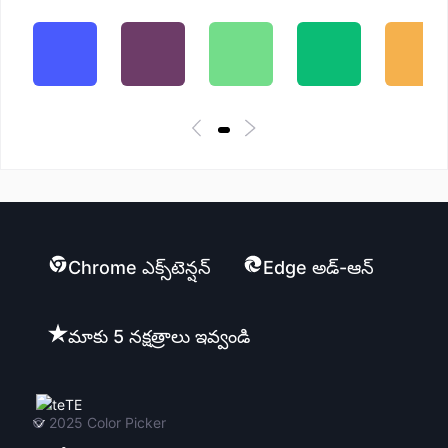
Chrome ఎక్స్‌టెన్షన్
Edge అడ్-ఆన్
మాకు 5 నక్షత్రాలు ఇవ్వండి
TE
© 2025
Color Picker