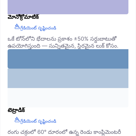
మోనోక్రోమాటిక్
గ్రేడియెంట్ సృష్టించండి
ఒకే టోన్‌లోని భేదాలను ప్రకాశం ±50% సర్దుబాటుతో
ఉపయోగిస్తుంది — సున్నితమైన, స్థిరమైన లుక్ కోసం.
టెట్రాడిక్
గ్రేడియెంట్ సృష్టించండి
రంగు చక్రంలో 60° దూరంలో ఉన్న రెండు కాంప్లిమెంటరీ