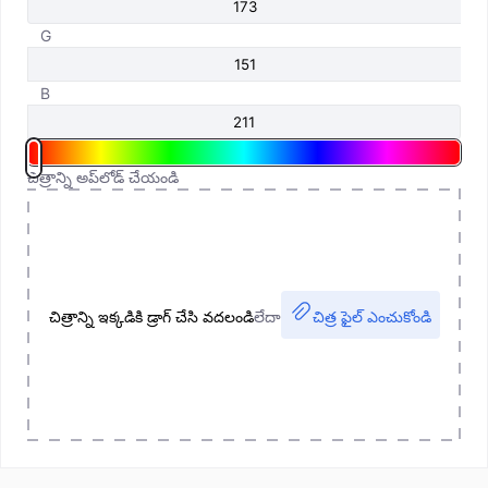
G
B
చిత్రాన్ని అప్‌లోడ్ చేయండి
చిత్రాన్ని ఇక్కడికి డ్రాగ్ చేసి వదలండి
లేదా
చిత్ర ఫైల్ ఎంచుకోండి