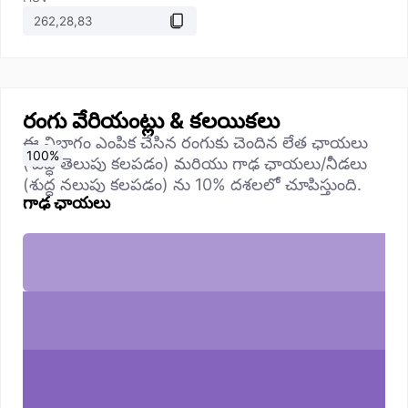
రంగు వేరియంట్లు & కలయికలు
ఈ విభాగం ఎంపిక చేసిన రంగుకు చెందిన లేత ఛాయలు
0
10
20
30
40
50
60
70
80
90
100
%
%
%
%
%
%
%
%
%
%
%
(శుద్ధ తెలుపు కలపడం) మరియు గాఢ ఛాయలు/నీడలు
(శుద్ధ నలుపు కలపడం) ను 10% దశలలో చూపిస్తుంది.
గాఢ ఛాయలు