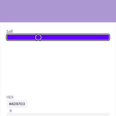
పికర్
HEX
R