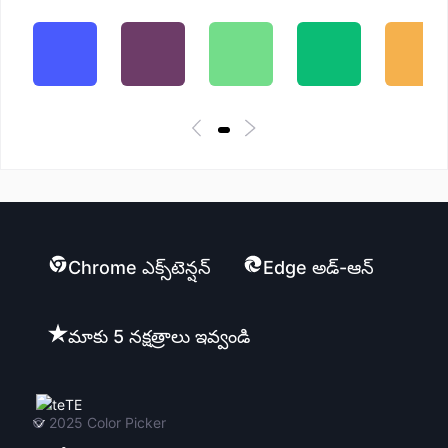
Chrome ఎక్స్‌టెన్షన్
Edge అడ్-ఆన్
మాకు 5 నక్షత్రాలు ఇవ్వండి
TE
© 2025
Color Picker