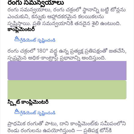
రంగు సమన్వయాలు
రంగు సమన్వయాలు, రంగు చక్రంలో స్థానాన్ని బట్టి టోన్లను
ఎంచుకుని, కన్నుకు ఆహ్లాదకరమైన కలయికలను
సృష్టిస్తాయి. ప్రతి సమన్వయానికి తనదైన శైలి ఉంటుంది.
కాంప్లిమెంటరీ
గ్రేడియెంట్ సృష్టించండి
రంగు చక్రంలో 180° వద్ద ఉన్న ప్రత్యక్ష ప్రతిపక్షంతో జతచేసి,
స్పష్టమైన అధిక-కాంట్రాస్ట్ ప్రభావాన్ని అందిస్తుంది.
స్ప్లిట్ కాంప్లిమెంటరీ
గ్రేడియెంట్ సృష్టించండి
ప్రాధమిక రంగుతో పాటు, దాని కాంప్లిమెంట్‌కు సమీపంలోని
రెండు రంగులను ఉపయోగిస్తుంది — ప్రతిపక్ష టోన్‌కి