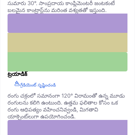
సుమారు 30°. సాంప్రదాయ కాంప్లిమెంటరీ జంటకంటే
బలమైన కాంట్రాస్ట్‌ను మరింత వశ్యతతో ఇస్తుంది.
ట్రయాడిక్
గ్రేడియెంట్ సృష్టించండి
రంగు చక్రంలో సమానంగా 120° విరామంతో ఉన్న మూడు
రంగులను కలిగి ఉంటుంది. ఉత్తమ ఫలితాల కోసం ఒక
రంగు ఆధిపత్యం వహించనివ్వండి, మిగతావి
యాక్సెంట్‌లుగా ఉపయోగించండి.