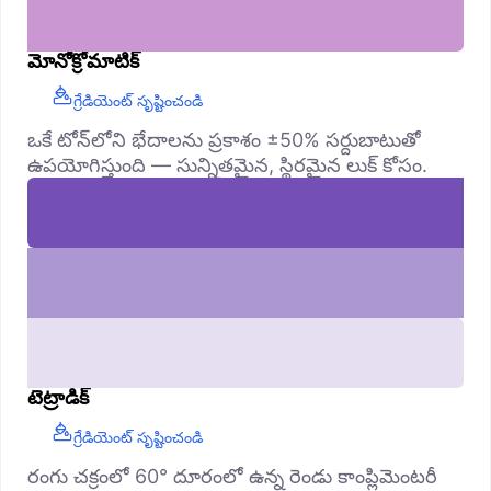
మోనోక్రోమాటిక్
గ్రేడియెంట్ సృష్టించండి
ఒకే టోన్‌లోని భేదాలను ప్రకాశం ±50% సర్దుబాటుతో
ఉపయోగిస్తుంది — సున్నితమైన, స్థిరమైన లుక్ కోసం.
టెట్రాడిక్
గ్రేడియెంట్ సృష్టించండి
రంగు చక్రంలో 60° దూరంలో ఉన్న రెండు కాంప్లిమెంటరీ