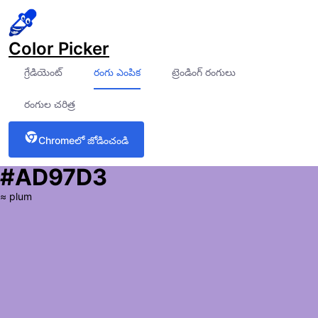
Color Picker
గ్రేడియెంట్
రంగు ఎంపిక
ట్రెండింగ్ రంగులు
రంగుల చరిత్ర
Chrome‌లో జోడించండి
#AD97D3
≈
plum