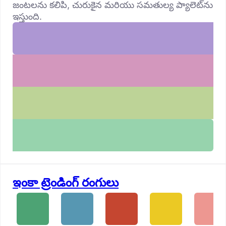
జంటలను కలిపి, చురుకైన మరియు సమతుల్య ప్యాలెట్‌ను
ఇస్తుంది.
ఇంకా ట్రెండింగ్ రంగులు