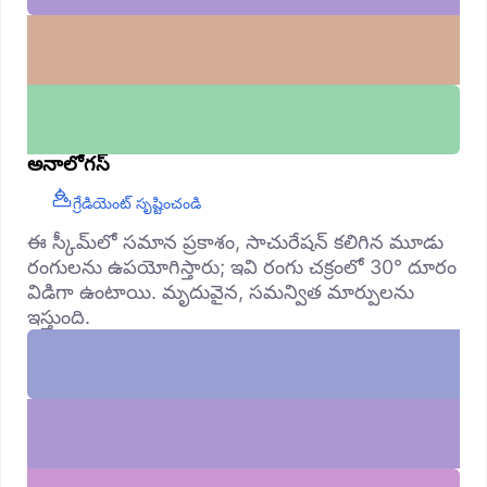
అనాలోగస్
గ్రేడియెంట్ సృష్టించండి
ఈ స్కీమ్‌లో సమాన ప్రకాశం, సాచురేషన్ కలిగిన మూడు
రంగులను ఉపయోగిస్తారు; ఇవి రంగు చక్రంలో 30° దూరం
విడిగా ఉంటాయి. మృదువైన, సమన్విత మార్పులను
ఇస్తుంది.