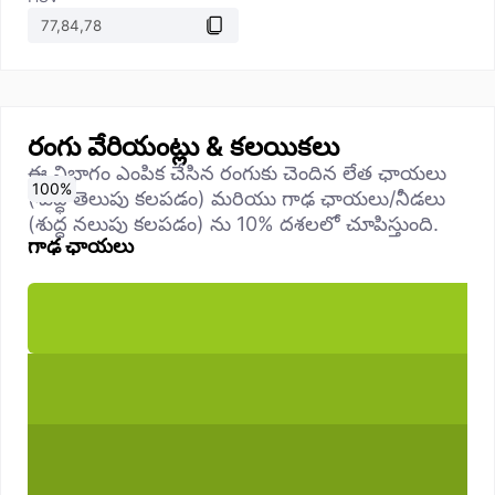
రంగు వేరియంట్లు & కలయికలు
ఈ విభాగం ఎంపిక చేసిన రంగుకు చెందిన లేత ఛాయలు
0
10
20
30
40
50
60
70
80
90
100
%
%
%
%
%
%
%
%
%
%
%
(శుద్ధ తెలుపు కలపడం) మరియు గాఢ ఛాయలు/నీడలు
(శుద్ధ నలుపు కలపడం) ను 10% దశలలో చూపిస్తుంది.
గాఢ ఛాయలు