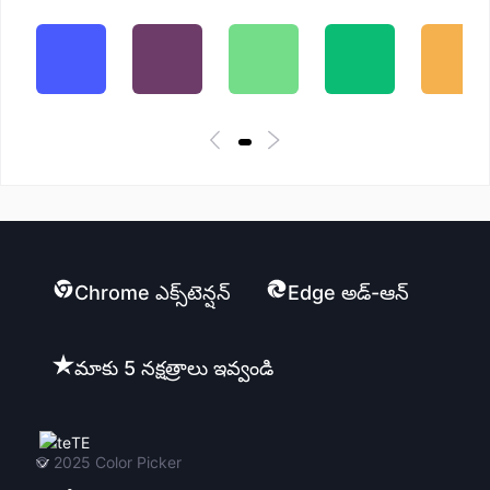
Chrome ఎక్స్‌టెన్షన్
Edge అడ్-ఆన్
మాకు 5 నక్షత్రాలు ఇవ్వండి
TE
© 2025
Color Picker