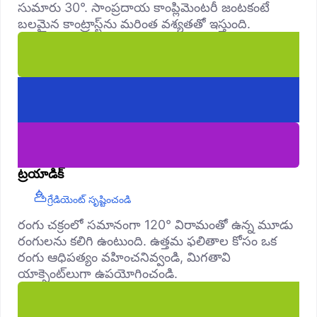
సుమారు 30°. సాంప్రదాయ కాంప్లిమెంటరీ జంటకంటే
బలమైన కాంట్రాస్ట్‌ను మరింత వశ్యతతో ఇస్తుంది.
ట్రయాడిక్
గ్రేడియెంట్ సృష్టించండి
రంగు చక్రంలో సమానంగా 120° విరామంతో ఉన్న మూడు
రంగులను కలిగి ఉంటుంది. ఉత్తమ ఫలితాల కోసం ఒక
రంగు ఆధిపత్యం వహించనివ్వండి, మిగతావి
యాక్సెంట్‌లుగా ఉపయోగించండి.