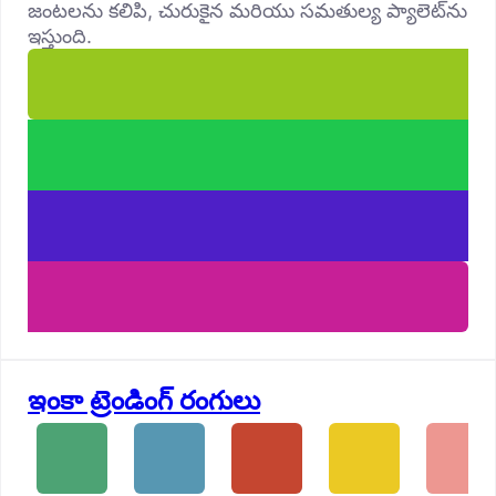
జంటలను కలిపి, చురుకైన మరియు సమతుల్య ప్యాలెట్‌ను
ఇస్తుంది.
ఇంకా ట్రెండింగ్ రంగులు