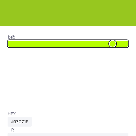
పికర్
HEX
R