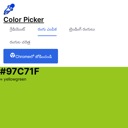
Color Picker
గ్రేడియెంట్
రంగు ఎంపిక
ట్రెండింగ్ రంగులు
రంగుల చరిత్ర
Chrome‌లో జోడించండి
#97C71F
≈
yellowgreen