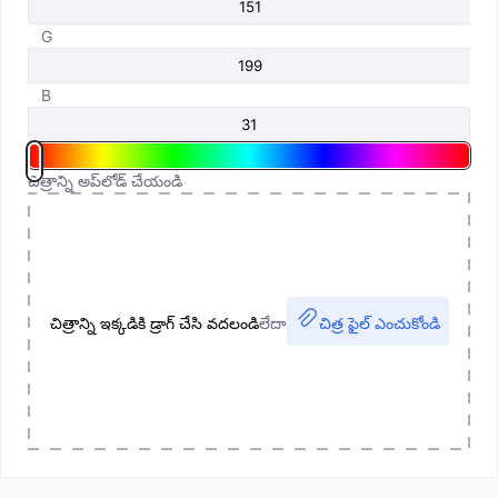
G
B
చిత్రాన్ని అప్‌లోడ్ చేయండి
చిత్రాన్ని ఇక్కడికి డ్రాగ్ చేసి వదలండి
లేదా
చిత్ర ఫైల్ ఎంచుకోండి