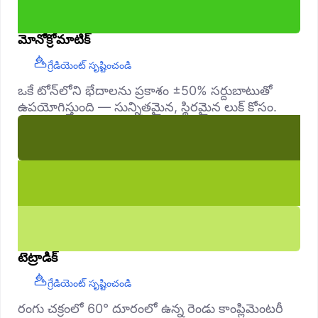
మోనోక్రోమాటిక్
గ్రేడియెంట్ సృష్టించండి
ఒకే టోన్‌లోని భేదాలను ప్రకాశం ±50% సర్దుబాటుతో
ఉపయోగిస్తుంది — సున్నితమైన, స్థిరమైన లుక్ కోసం.
టెట్రాడిక్
గ్రేడియెంట్ సృష్టించండి
రంగు చక్రంలో 60° దూరంలో ఉన్న రెండు కాంప్లిమెంటరీ