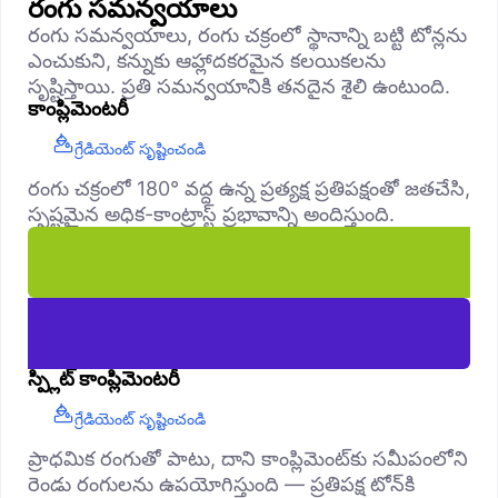
రంగు సమన్వయాలు
రంగు సమన్వయాలు, రంగు చక్రంలో స్థానాన్ని బట్టి టోన్లను
ఎంచుకుని, కన్నుకు ఆహ్లాదకరమైన కలయికలను
సృష్టిస్తాయి. ప్రతి సమన్వయానికి తనదైన శైలి ఉంటుంది.
కాంప్లిమెంటరీ
గ్రేడియెంట్ సృష్టించండి
రంగు చక్రంలో 180° వద్ద ఉన్న ప్రత్యక్ష ప్రతిపక్షంతో జతచేసి,
స్పష్టమైన అధిక-కాంట్రాస్ట్ ప్రభావాన్ని అందిస్తుంది.
స్ప్లిట్ కాంప్లిమెంటరీ
గ్రేడియెంట్ సృష్టించండి
ప్రాధమిక రంగుతో పాటు, దాని కాంప్లిమెంట్‌కు సమీపంలోని
రెండు రంగులను ఉపయోగిస్తుంది — ప్రతిపక్ష టోన్‌కి