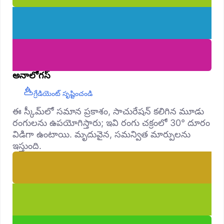
అనాలోగస్
గ్రేడియెంట్ సృష్టించండి
ఈ స్కీమ్‌లో సమాన ప్రకాశం, సాచురేషన్ కలిగిన మూడు
రంగులను ఉపయోగిస్తారు; ఇవి రంగు చక్రంలో 30° దూరం
విడిగా ఉంటాయి. మృదువైన, సమన్విత మార్పులను
ఇస్తుంది.