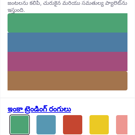
జంటలను కలిపి, చురుకైన మరియు సమతుల్య ప్యాలెట్‌ను
ఇస్తుంది.
ఇంకా ట్రెండింగ్ రంగులు