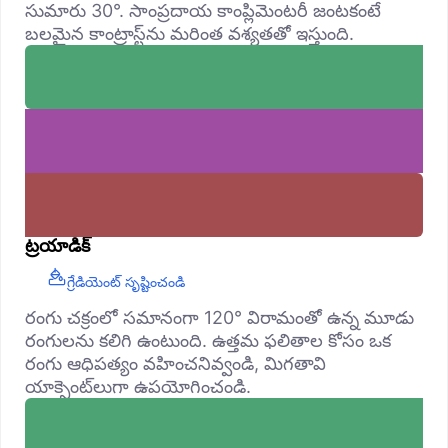
సుమారు 30°. సాంప్రదాయ కాంప్లిమెంటరీ జంటకంటే
బలమైన కాంట్రాస్ట్‌ను మరింత వశ్యతతో ఇస్తుంది.
ట్రయాడిక్
గ్రేడియెంట్ సృష్టించండి
రంగు చక్రంలో సమానంగా 120° విరామంతో ఉన్న మూడు
రంగులను కలిగి ఉంటుంది. ఉత్తమ ఫలితాల కోసం ఒక
రంగు ఆధిపత్యం వహించనివ్వండి, మిగతావి
యాక్సెంట్‌లుగా ఉపయోగించండి.