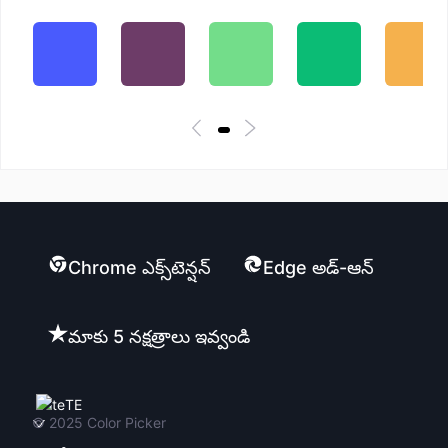
Chrome ఎక్స్‌టెన్షన్
Edge అడ్-ఆన్
మాకు 5 నక్షత్రాలు ఇవ్వండి
TE
© 2025
Color Picker