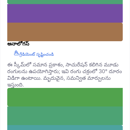
అనాలోగస్
గ్రేడియెంట్ సృష్టించండి
ఈ స్కీమ్‌లో సమాన ప్రకాశం, సాచురేషన్ కలిగిన మూడు
రంగులను ఉపయోగిస్తారు; ఇవి రంగు చక్రంలో 30° దూరం
విడిగా ఉంటాయి. మృదువైన, సమన్విత మార్పులను
ఇస్తుంది.