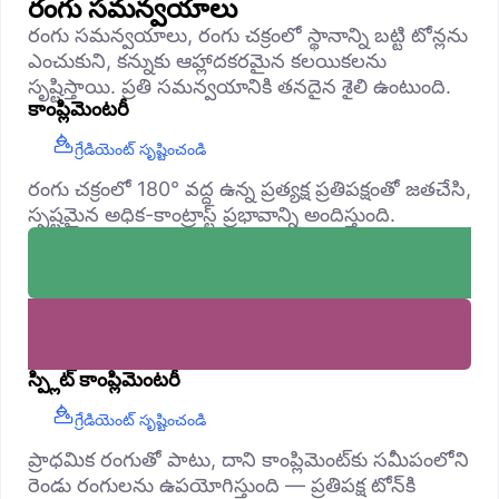
రంగు సమన్వయాలు
రంగు సమన్వయాలు, రంగు చక్రంలో స్థానాన్ని బట్టి టోన్లను
ఎంచుకుని, కన్నుకు ఆహ్లాదకరమైన కలయికలను
సృష్టిస్తాయి. ప్రతి సమన్వయానికి తనదైన శైలి ఉంటుంది.
కాంప్లిమెంటరీ
గ్రేడియెంట్ సృష్టించండి
రంగు చక్రంలో 180° వద్ద ఉన్న ప్రత్యక్ష ప్రతిపక్షంతో జతచేసి,
స్పష్టమైన అధిక-కాంట్రాస్ట్ ప్రభావాన్ని అందిస్తుంది.
స్ప్లిట్ కాంప్లిమెంటరీ
గ్రేడియెంట్ సృష్టించండి
ప్రాధమిక రంగుతో పాటు, దాని కాంప్లిమెంట్‌కు సమీపంలోని
రెండు రంగులను ఉపయోగిస్తుంది — ప్రతిపక్ష టోన్‌కి