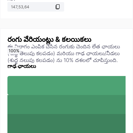
రంగు వేరియంట్లు & కలయికలు
ఈ విభాగం ఎంపిక చేసిన రంగుకు చెందిన లేత ఛాయలు
0
10
20
30
40
50
60
70
80
90
100
%
%
%
%
%
%
%
%
%
%
%
(శుద్ధ తెలుపు కలపడం) మరియు గాఢ ఛాయలు/నీడలు
(శుద్ధ నలుపు కలపడం) ను 10% దశలలో చూపిస్తుంది.
గాఢ ఛాయలు