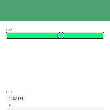
పికర్
HEX
R