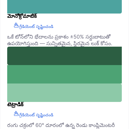
మోనోక్రోమాటిక్
గ్రేడియెంట్ సృష్టించండి
ఒకే టోన్‌లోని భేదాలను ప్రకాశం ±50% సర్దుబాటుతో
ఉపయోగిస్తుంది — సున్నితమైన, స్థిరమైన లుక్ కోసం.
టెట్రాడిక్
గ్రేడియెంట్ సృష్టించండి
రంగు చక్రంలో 60° దూరంలో ఉన్న రెండు కాంప్లిమెంటరీ