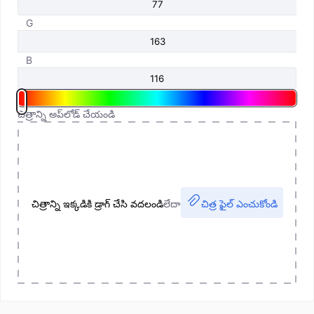
G
B
చిత్రాన్ని అప్‌లోడ్ చేయండి
చిత్రాన్ని ఇక్కడికి డ్రాగ్ చేసి వదలండి
లేదా
చిత్ర ఫైల్ ఎంచుకోండి