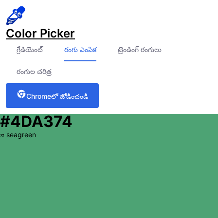
Color Picker
గ్రేడియెంట్
రంగు ఎంపిక
ట్రెండింగ్ రంగులు
రంగుల చరిత్ర
Chrome‌లో జోడించండి
#4DA374
≈
seagreen