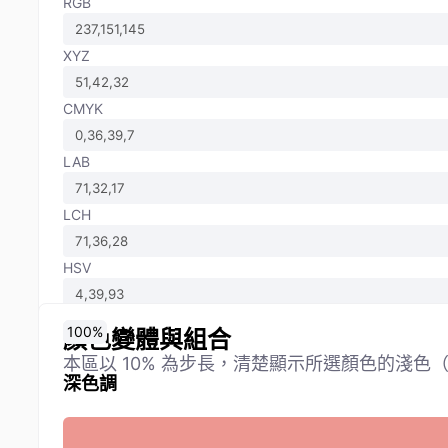
RGB
XYZ
CMYK
LAB
LCH
HSV
0
10
20
30
40
50
60
70
80
90
100
%
%
%
%
%
%
%
%
%
%
%
顏色變體與組合
本區以 10% 為步長，清楚顯示所選顏色的淺
深色調