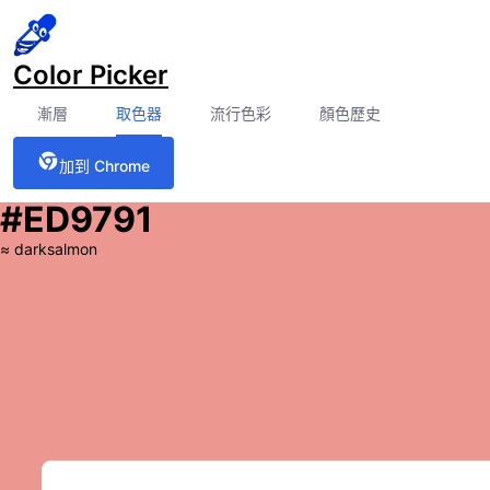
Color Picker
漸層
取色器
流行色彩
顏色歷史
加到 Chrome
#ED9791
≈
darksalmon