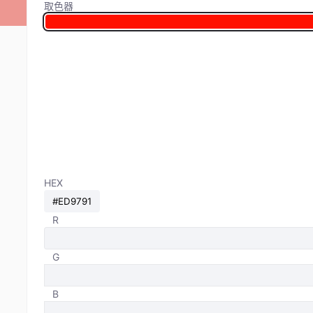
取色器
HEX
R
G
B