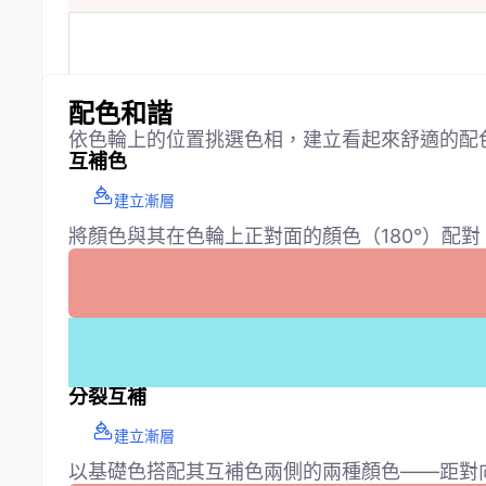
配色和諧
依色輪上的位置挑選色相，建立看起來舒適的配
互補色
建立漸層
將顏色與其在色輪上正對面的顏色（180°）配
分裂互補
建立漸層
以基礎色搭配其互補色兩側的兩種顏色——距對向