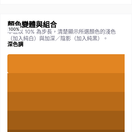
顏色變體與組合
0
10
20
30
40
50
60
70
80
90
100
%
%
%
%
%
%
%
%
%
%
%
本區以 10% 為步長，清楚顯示所選顏色的淺色
（加入純白）與加深／陰影（加入純黑）。
深色調