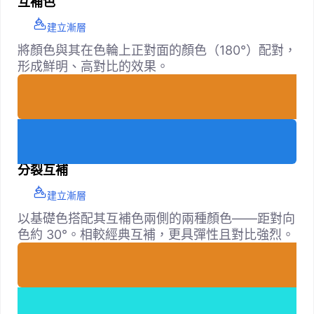
互補色
建立漸層
將顏色與其在色輪上正對面的顏色（180°）配對，
形成鮮明、高對比的效果。
分裂互補
建立漸層
以基礎色搭配其互補色兩側的兩種顏色——距對向
色約 30°。相較經典互補，更具彈性且對比強烈。