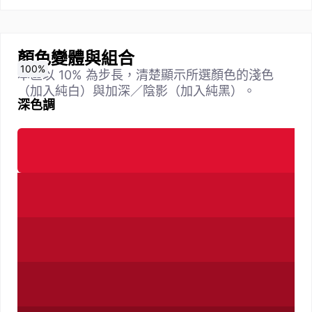
顏色變體與組合
0
10
20
30
40
50
60
70
80
90
100
%
%
%
%
%
%
%
%
%
%
%
本區以 10% 為步長，清楚顯示所選顏色的淺色
（加入純白）與加深／陰影（加入純黑）。
深色調