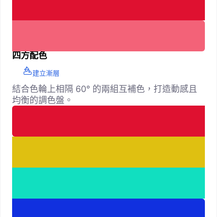
四方配色
建立漸層
結合色輪上相隔 60° 的兩組互補色，打造動感且
均衡的調色盤。