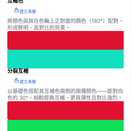
互補色
建立漸層
將顏色與其在色輪上正對面的顏色（180°）配對，
形成鮮明、高對比的效果。
分裂互補
建立漸層
以基礎色搭配其互補色兩側的兩種顏色——距對向
色約 30°。相較經典互補，更具彈性且對比強烈。