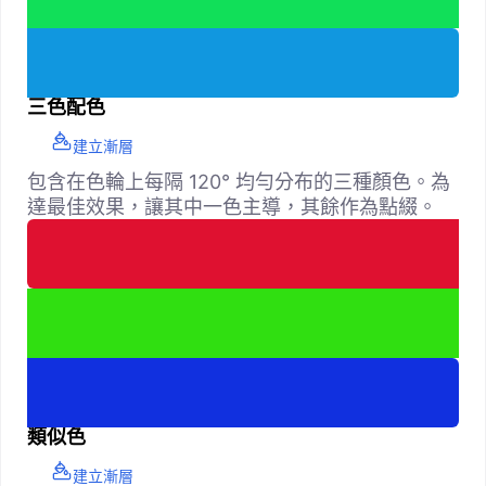
三色配色
建立漸層
包含在色輪上每隔 120° 均勻分布的三種顏色。為
達最佳效果，讓其中一色主導，其餘作為點綴。
類似色
建立漸層