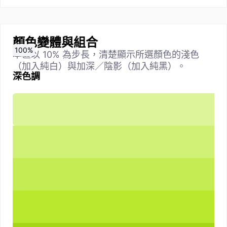
顏色變體與組合
0
10
20
30
40
50
60
70
80
90
100
%
%
%
%
%
%
%
%
%
%
%
本區以 10% 為步長，清楚顯示所選顏色的淺色
（加入純白）與加深／陰影（加入純黑）。
深色調