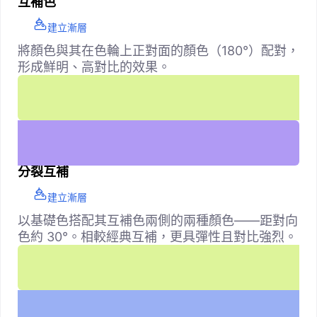
互補色
建立漸層
將顏色與其在色輪上正對面的顏色（180°）配對，
形成鮮明、高對比的效果。
分裂互補
建立漸層
以基礎色搭配其互補色兩側的兩種顏色——距對向
色約 30°。相較經典互補，更具彈性且對比強烈。