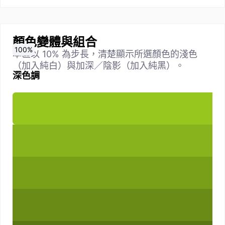
顏色變體與組合
0
10
20
30
40
50
60
70
80
90
100
%
%
%
%
%
%
%
%
%
%
%
本區以 10% 為步長，清楚顯示所選顏色的淺色
（加入純白）與加深／陰影（加入純黑）。
深色調