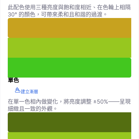
此配色使用三種亮度與飽和度相近、在色輪上相隔
30° 的顏色，可帶來柔和且和諧的過渡。
單色
建立漸層
在單一色相內做變化，將亮度調整 ±50%——呈現
細緻且一致的外觀。