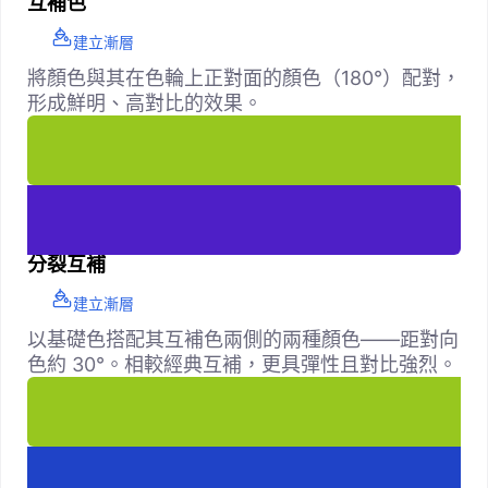
互補色
建立漸層
將顏色與其在色輪上正對面的顏色（180°）配對，
形成鮮明、高對比的效果。
分裂互補
建立漸層
以基礎色搭配其互補色兩側的兩種顏色——距對向
色約 30°。相較經典互補，更具彈性且對比強烈。