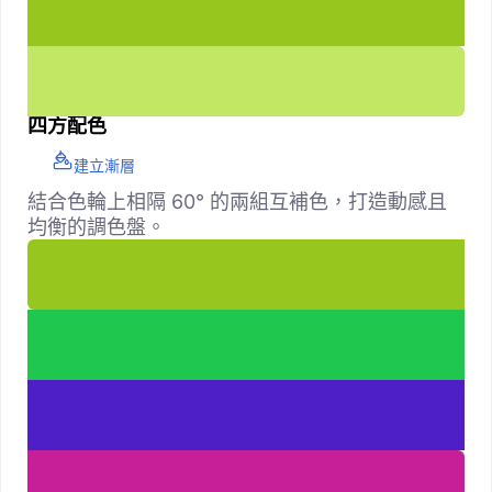
四方配色
建立漸層
結合色輪上相隔 60° 的兩組互補色，打造動感且
均衡的調色盤。