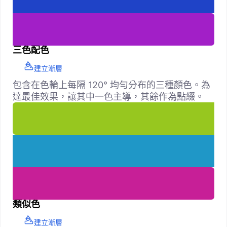
三色配色
建立漸層
包含在色輪上每隔 120° 均勻分布的三種顏色。為
達最佳效果，讓其中一色主導，其餘作為點綴。
類似色
建立漸層