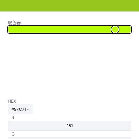
取色器
HEX
R
G