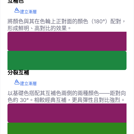
互補色
建立漸層
將顏色與其在色輪上正對面的顏色（180°）配對，
形成鮮明、高對比的效果。
分裂互補
建立漸層
以基礎色搭配其互補色兩側的兩種顏色——距對向
色約 30°。相較經典互補，更具彈性且對比強烈。