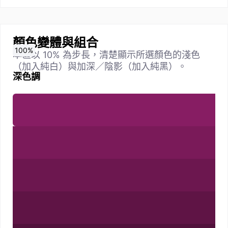
顏色變體與組合
0
10
20
30
40
50
60
70
80
90
100
%
%
%
%
%
%
%
%
%
%
%
本區以 10% 為步長，清楚顯示所選顏色的淺色
（加入純白）與加深／陰影（加入純黑）。
深色調