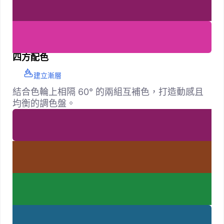
四方配色
建立漸層
結合色輪上相隔 60° 的兩組互補色，打造動感且
均衡的調色盤。