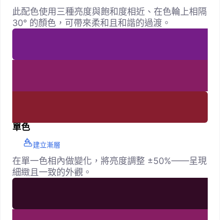
此配色使用三種亮度與飽和度相近、在色輪上相隔
30° 的顏色，可帶來柔和且和諧的過渡。
單色
建立漸層
在單一色相內做變化，將亮度調整 ±50%——呈現
細緻且一致的外觀。