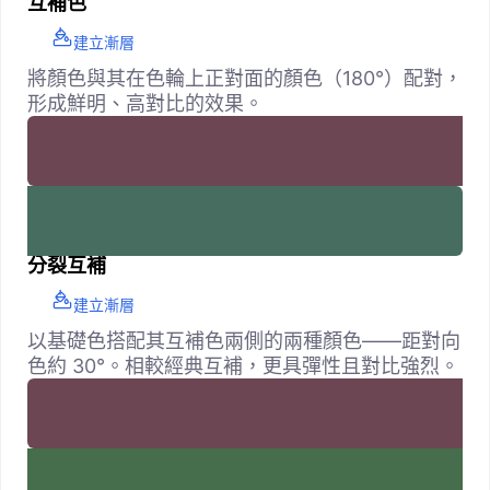
互補色
建立漸層
將顏色與其在色輪上正對面的顏色（180°）配對，
形成鮮明、高對比的效果。
分裂互補
建立漸層
以基礎色搭配其互補色兩側的兩種顏色——距對向
色約 30°。相較經典互補，更具彈性且對比強烈。