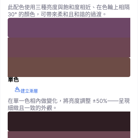
此配色使用三種亮度與飽和度相近、在色輪上相隔
30° 的顏色，可帶來柔和且和諧的過渡。
單色
建立漸層
在單一色相內做變化，將亮度調整 ±50%——呈現
細緻且一致的外觀。