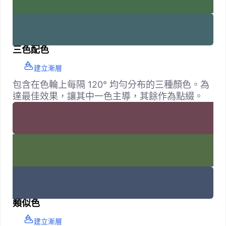
三色配色
建立漸層
包含在色輪上每隔 120° 均勻分布的三種顏色。為
達最佳效果，讓其中一色主導，其餘作為點綴。
類似色
建立漸層