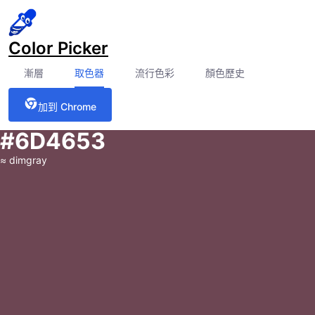
Color Picker
漸層
取色器
流行色彩
顏色歷史
加到 Chrome
#6D4653
≈
dimgray