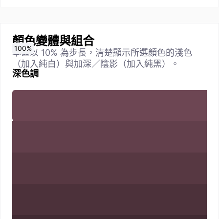
顏色變體與組合
0
10
20
30
40
50
60
70
80
90
100
%
%
%
%
%
%
%
%
%
%
%
本區以 10% 為步長，清楚顯示所選顏色的淺色
（加入純白）與加深／陰影（加入純黑）。
深色調