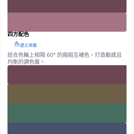
四方配色
建立漸層
結合色輪上相隔 60° 的兩組互補色，打造動感且
均衡的調色盤。