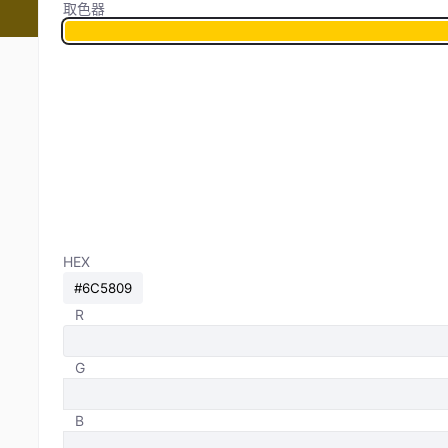
取色器
HEX
R
G
B