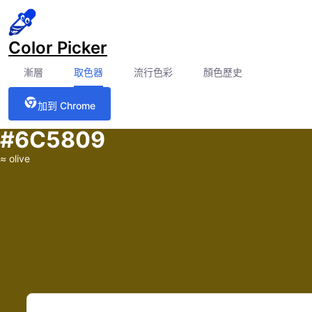
Color Picker
漸層
取色器
流行色彩
顏色歷史
加到 Chrome
#6C5809
≈
olive