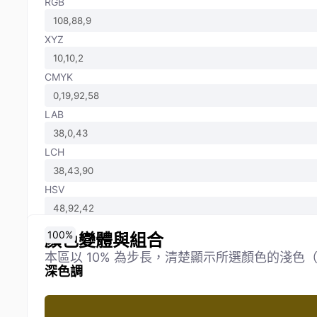
RGB
XYZ
CMYK
LAB
LCH
HSV
0
10
20
30
40
50
60
70
80
90
100
%
%
%
%
%
%
%
%
%
%
%
顏色變體與組合
本區以 10% 為步長，清楚顯示所選顏色的淺
深色調