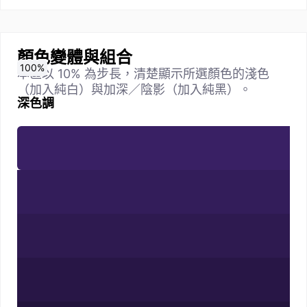
顏色變體與組合
0
10
20
30
40
50
60
70
80
90
100
%
%
%
%
%
%
%
%
%
%
%
本區以 10% 為步長，清楚顯示所選顏色的淺色
（加入純白）與加深／陰影（加入純黑）。
深色調