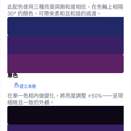
此配色使用三種亮度與飽和度相近、在色輪上相隔
30° 的顏色，可帶來柔和且和諧的過渡。
單色
建立漸層
在單一色相內做變化，將亮度調整 ±50%——呈現
細緻且一致的外觀。