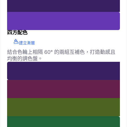
四方配色
建立漸層
結合色輪上相隔 60° 的兩組互補色，打造動感且
均衡的調色盤。