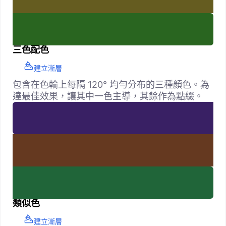
三色配色
建立漸層
包含在色輪上每隔 120° 均勻分布的三種顏色。為
達最佳效果，讓其中一色主導，其餘作為點綴。
類似色
建立漸層