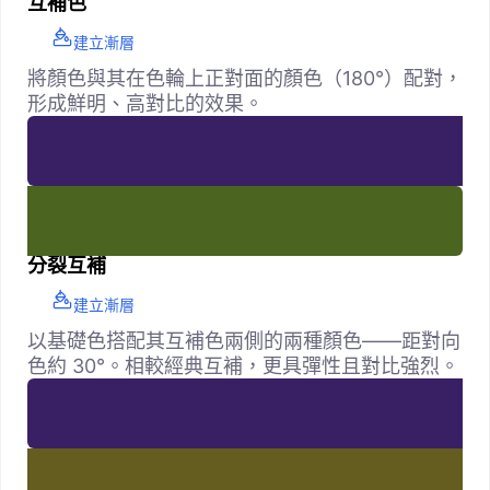
互補色
建立漸層
將顏色與其在色輪上正對面的顏色（180°）配對，
形成鮮明、高對比的效果。
分裂互補
建立漸層
以基礎色搭配其互補色兩側的兩種顏色——距對向
色約 30°。相較經典互補，更具彈性且對比強烈。