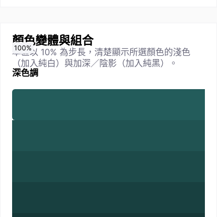
顏色變體與組合
0
10
20
30
40
50
60
70
80
90
100
%
%
%
%
%
%
%
%
%
%
%
本區以 10% 為步長，清楚顯示所選顏色的淺色
（加入純白）與加深／陰影（加入純黑）。
深色調