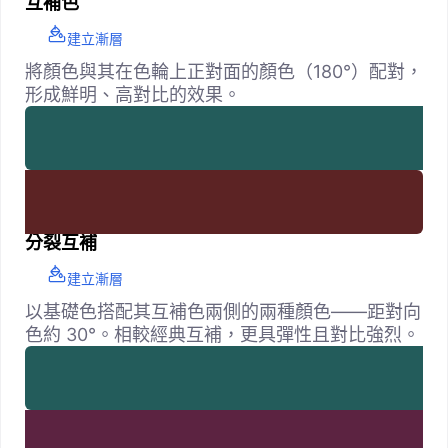
互補色
建立漸層
將顏色與其在色輪上正對面的顏色（180°）配對，
形成鮮明、高對比的效果。
分裂互補
建立漸層
以基礎色搭配其互補色兩側的兩種顏色——距對向
色約 30°。相較經典互補，更具彈性且對比強烈。