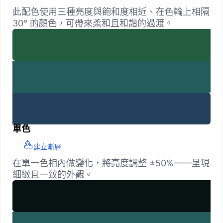
此配色使用三種亮度與飽和度相近、在色輪上相隔
30° 的顏色，可帶來柔和且和諧的過渡。
單色
建立漸層
在單一色相內做變化，將亮度調整 ±50%——呈現
細緻且一致的外觀。