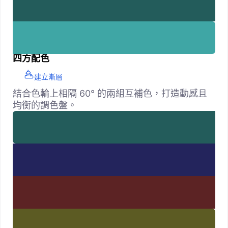
四方配色
建立漸層
結合色輪上相隔 60° 的兩組互補色，打造動感且
均衡的調色盤。