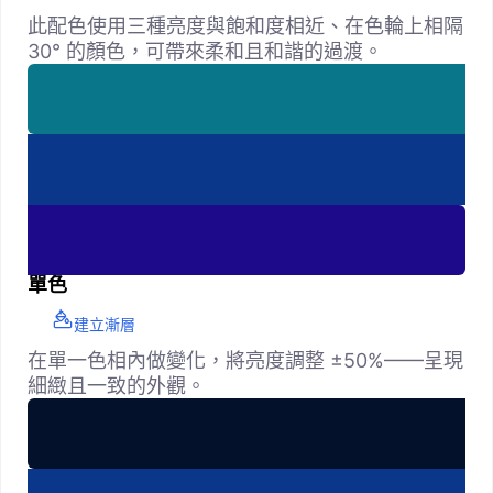
此配色使用三種亮度與飽和度相近、在色輪上相隔
30° 的顏色，可帶來柔和且和諧的過渡。
單色
建立漸層
在單一色相內做變化，將亮度調整 ±50%——呈現
細緻且一致的外觀。