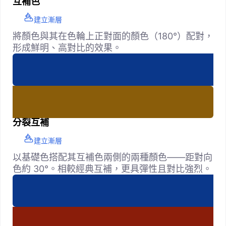
互補色
建立漸層
將顏色與其在色輪上正對面的顏色（180°）配對，
形成鮮明、高對比的效果。
分裂互補
建立漸層
以基礎色搭配其互補色兩側的兩種顏色——距對向
色約 30°。相較經典互補，更具彈性且對比強烈。