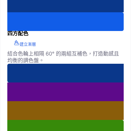
四方配色
建立漸層
結合色輪上相隔 60° 的兩組互補色，打造動感且
均衡的調色盤。