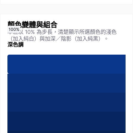
顏色變體與組合
0
10
20
30
40
50
60
70
80
90
100
%
%
%
%
%
%
%
%
%
%
%
本區以 10% 為步長，清楚顯示所選顏色的淺色
（加入純白）與加深／陰影（加入純黑）。
深色調