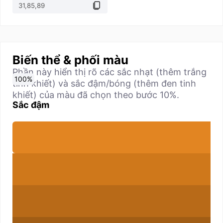
Biến thể & phối màu
Phần này hiển thị rõ các sắc nhạt (thêm trắng
0
10
20
30
40
50
60
70
80
90
100
%
%
%
%
%
%
%
%
%
%
%
tinh khiết) và sắc đậm/bóng (thêm đen tinh
khiết) của màu đã chọn theo bước 10%.
Sắc đậm