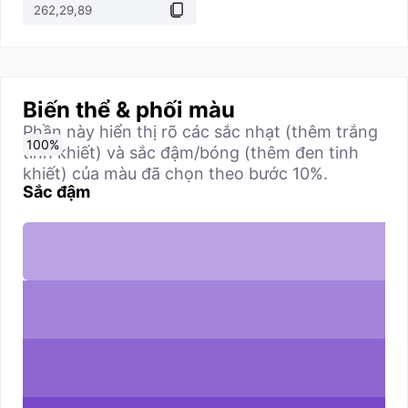
Biến thể & phối màu
Phần này hiển thị rõ các sắc nhạt (thêm trắng
0
10
20
30
40
50
60
70
80
90
100
%
%
%
%
%
%
%
%
%
%
%
tinh khiết) và sắc đậm/bóng (thêm đen tinh
khiết) của màu đã chọn theo bước 10%.
Sắc đậm