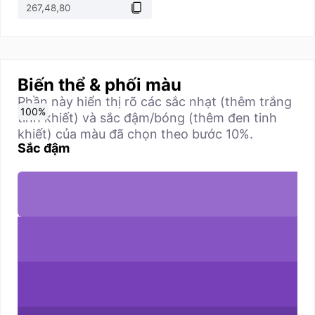
Biến thể & phối màu
Phần này hiển thị rõ các sắc nhạt (thêm trắng
0
10
20
30
40
50
60
70
80
90
100
%
%
%
%
%
%
%
%
%
%
%
tinh khiết) và sắc đậm/bóng (thêm đen tinh
khiết) của màu đã chọn theo bước 10%.
Sắc đậm