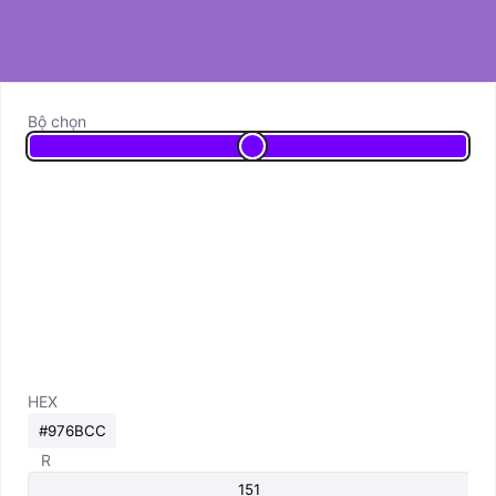
Bộ chọn
HEX
R