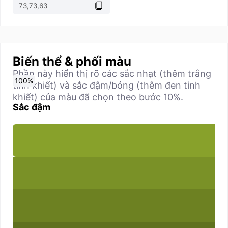
Biến thể & phối màu
Phần này hiển thị rõ các sắc nhạt (thêm trắng
0
10
20
30
40
50
60
70
80
90
100
%
%
%
%
%
%
%
%
%
%
%
tinh khiết) và sắc đậm/bóng (thêm đen tinh
khiết) của màu đã chọn theo bước 10%.
Sắc đậm