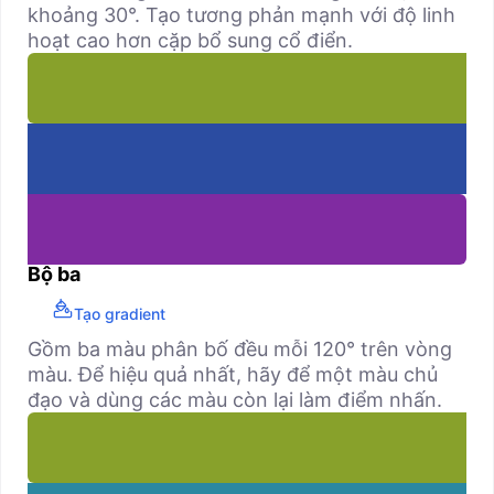
khoảng 30°. Tạo tương phản mạnh với độ linh
hoạt cao hơn cặp bổ sung cổ điển.
Bộ ba
Tạo gradient
Gồm ba màu phân bố đều mỗi 120° trên vòng
màu. Để hiệu quả nhất, hãy để một màu chủ
đạo và dùng các màu còn lại làm điểm nhấn.