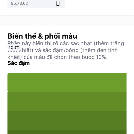
Biến thể & phối màu
Phần này hiển thị rõ các sắc nhạt (thêm trắng
0
10
20
30
40
50
60
70
80
90
100
%
%
%
%
%
%
%
%
%
%
%
tinh khiết) và sắc đậm/bóng (thêm đen tinh
khiết) của màu đã chọn theo bước 10%.
Sắc đậm