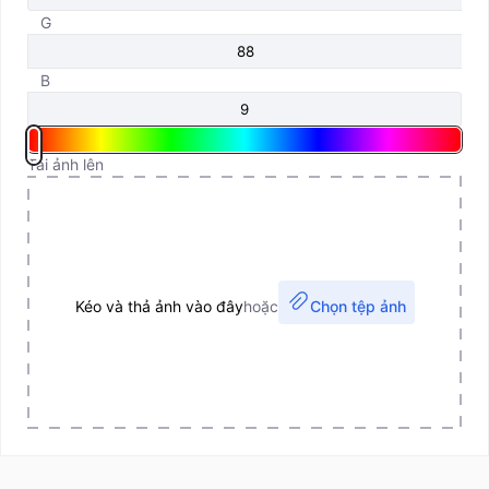
G
B
Tải ảnh lên
Kéo và thả ảnh vào đây
hoặc
Chọn tệp ảnh