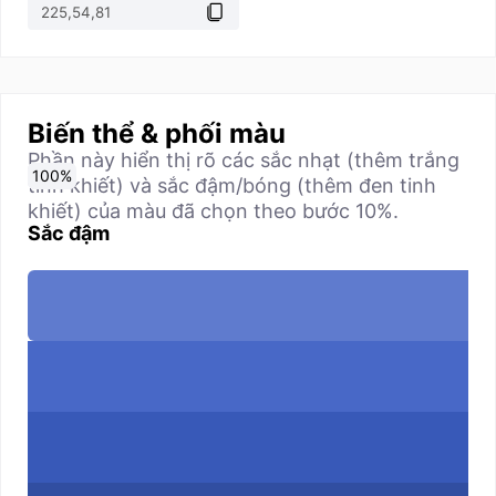
Biến thể & phối màu
Phần này hiển thị rõ các sắc nhạt (thêm trắng
0
10
20
30
40
50
60
70
80
90
100
%
%
%
%
%
%
%
%
%
%
%
tinh khiết) và sắc đậm/bóng (thêm đen tinh
khiết) của màu đã chọn theo bước 10%.
Sắc đậm