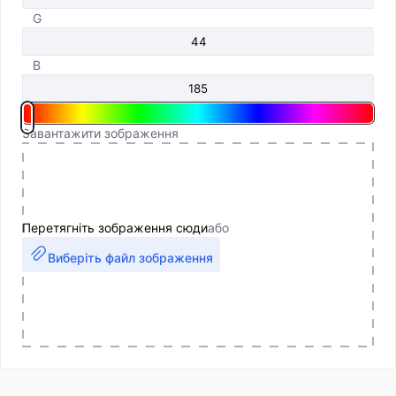
G
B
Завантажити зображення
Перетягніть зображення сюди
або
Виберіть файл зображення