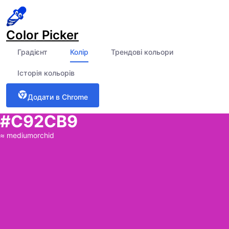
Color Picker
Градієнт
Колір
Трендові кольори
Історія кольорів
Додати в Chrome
#C92CB9
≈
mediumorchid