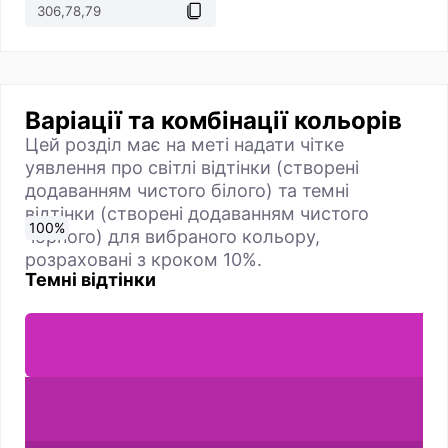
Варіації та комбінації кольорів
Цей розділ має на меті надати чітке
уявлення про світлі відтінки (створені
додаванням чистого білого) та темні
відтінки (створені додаванням чистого
0
10
20
30
40
50
60
70
80
90
100
%
%
%
%
%
%
%
%
%
%
%
чорного) для вибраного кольору,
розраховані з кроком 10%.
Темні відтінки