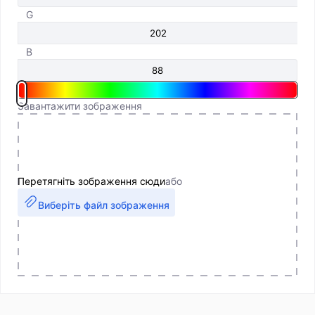
G
B
Завантажити зображення
Перетягніть зображення сюди
або
Виберіть файл зображення