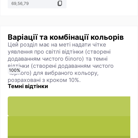
Варіації та комбінації кольорів
Цей розділ має на меті надати чітке
уявлення про світлі відтінки (створені
додаванням чистого білого) та темні
відтінки (створені додаванням чистого
0
10
20
30
40
50
60
70
80
90
100
%
%
%
%
%
%
%
%
%
%
%
чорного) для вибраного кольору,
розраховані з кроком 10%.
Темні відтінки