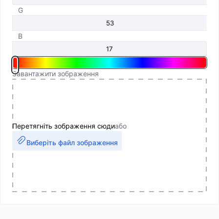
G
B
Завантажити зображення
Перетягніть зображення сюди
або
Виберіть файл зображення