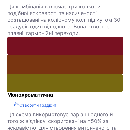
Ця комбінація включає три кольори
подібної яскравості та насиченості,
розташовані на колірному колі під кутом 30
градусів один від одного. Вона створює
плавні, гармонійні переходи.
Монохроматична
Створити градієнт
Ця схема використовує варіації одного й
того ж відтінку, скориговані на ±50% за
яскравістю, для створення витонченого та