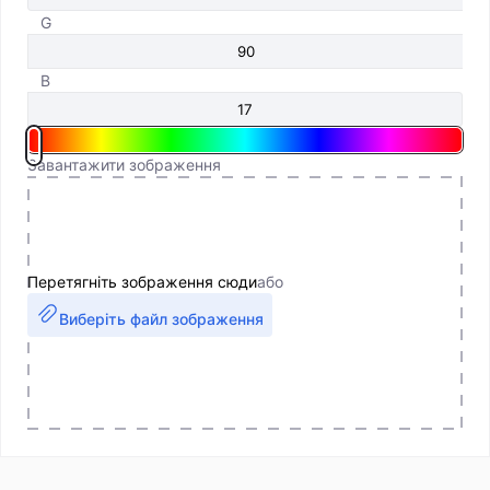
G
B
Завантажити зображення
Перетягніть зображення сюди
або
Виберіть файл зображення