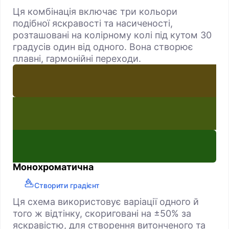
Ця комбінація включає три кольори
подібної яскравості та насиченості,
розташовані на колірному колі під кутом 30
градусів один від одного. Вона створює
плавні, гармонійні переходи.
Монохроматична
Створити градієнт
Ця схема використовує варіації одного й
того ж відтінку, скориговані на ±50% за
яскравістю, для створення витонченого та