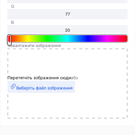
G
B
Завантажити зображення
Перетягніть зображення сюди
або
Виберіть файл зображення