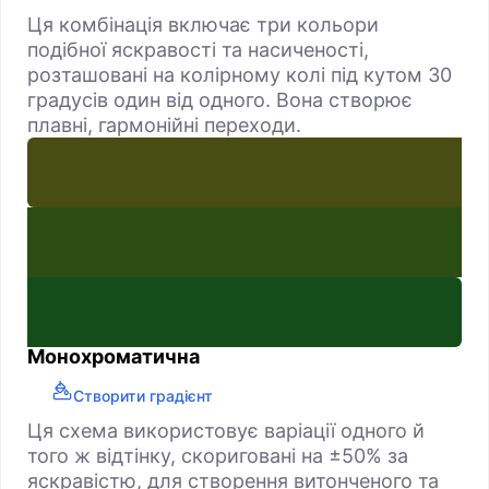
Ця комбінація включає три кольори
подібної яскравості та насиченості,
розташовані на колірному колі під кутом 30
градусів один від одного. Вона створює
плавні, гармонійні переходи.
Монохроматична
Створити градієнт
Ця схема використовує варіації одного й
того ж відтінку, скориговані на ±50% за
яскравістю, для створення витонченого та