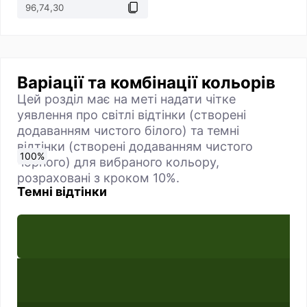
Варіації та комбінації кольорів
Цей розділ має на меті надати чітке
уявлення про світлі відтінки (створені
додаванням чистого білого) та темні
відтінки (створені додаванням чистого
0
10
20
30
40
50
60
70
80
90
100
%
%
%
%
%
%
%
%
%
%
%
чорного) для вибраного кольору,
розраховані з кроком 10%.
Темні відтінки