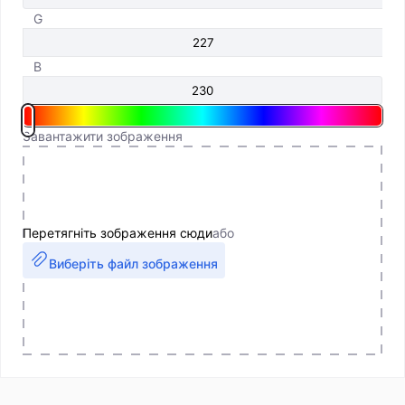
G
B
Завантажити зображення
Перетягніть зображення сюди
або
Виберіть файл зображення