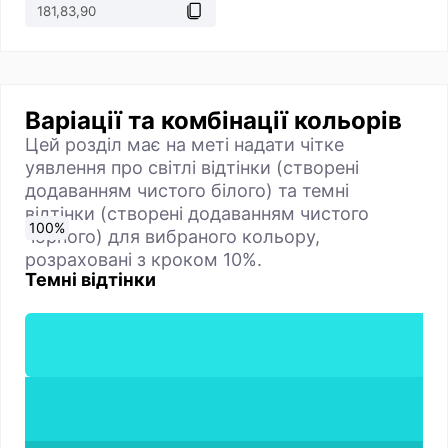
Варіації та комбінації кольорів
Цей розділ має на меті надати чітке
уявлення про світлі відтінки (створені
додаванням чистого білого) та темні
відтінки (створені додаванням чистого
0
10
20
30
40
50
60
70
80
90
100
%
%
%
%
%
%
%
%
%
%
%
чорного) для вибраного кольору,
розраховані з кроком 10%.
Темні відтінки