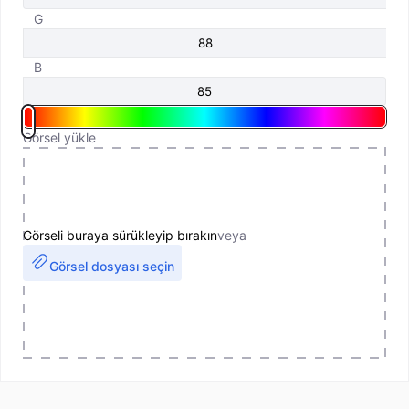
G
B
Görsel yükle
Görseli buraya sürükleyip bırakın
veya
Görsel dosyası seçin