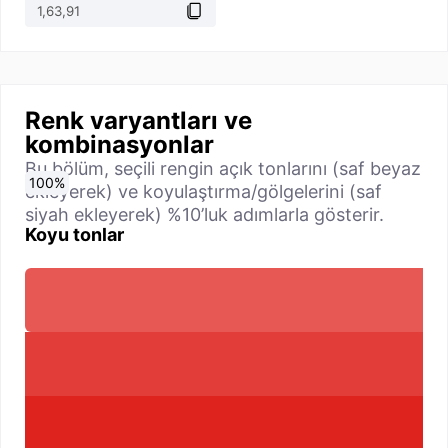
Renk varyantları ve
kombinasyonlar
Bu bölüm, seçili rengin açık tonlarını (saf beyaz
0
10
20
30
40
50
60
70
80
90
100
%
%
%
%
%
%
%
%
%
%
%
ekleyerek) ve koyulaştırma/gölgelerini (saf
siyah ekleyerek) %10’luk adımlarla gösterir.
Koyu tonlar