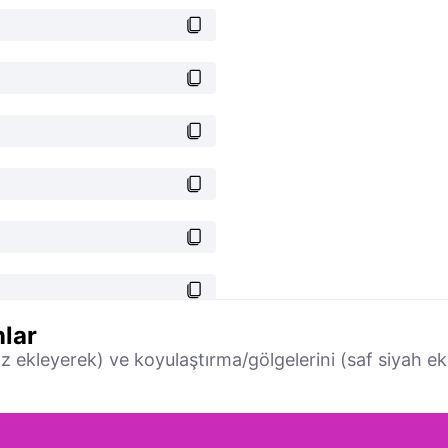
lar
az ekleyerek) ve koyulaştırma/gölgelerini (saf siyah ek