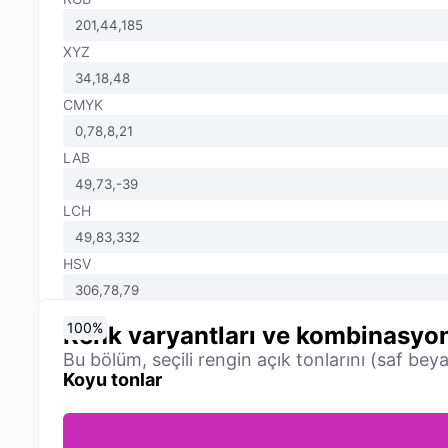
XYZ
CMYK
LAB
LCH
HSV
0
10
20
30
40
50
60
70
80
90
100
%
%
%
%
%
%
%
%
%
%
%
Renk varyantları ve kombinasyon
Bu bölüm, seçili rengin açık tonlarını (saf bey
Koyu tonlar