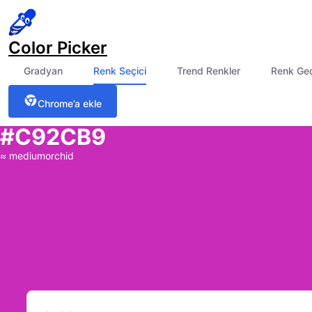
Color Picker
Gradyan
Renk Seçici
Trend Renkler
Renk Ge
Chrome’a ekle
#C92CB9
≈
mediumorchid