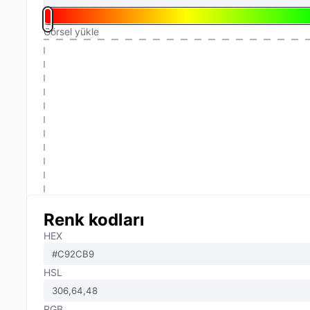
Görsel yükle
Renk kodları
HEX
HSL
RGB