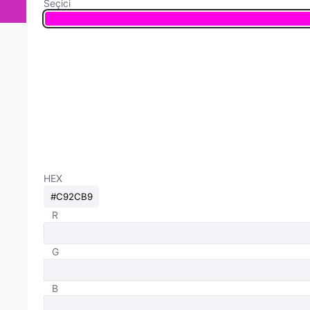
Seçici
HEX
R
G
B