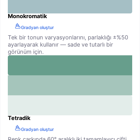
Monokromatik
Gradyan oluştur
Tek bir tonun varyasyonlarını, parlaklığı ±%50
ayarlayarak kullanır — sade ve tutarlı bir
görünüm için.
Tetradik
Gradyan oluştur
Renk çarkında 60° aralıklı iki tamamlayıcı çifti