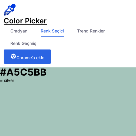
Color Picker
Gradyan
Renk Seçici
Trend Renkler
Renk Geçmişi
Chrome’a ekle
#A5C5BB
≈
silver