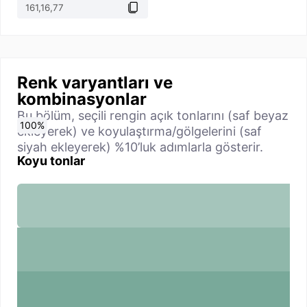
Renk varyantları ve
kombinasyonlar
Bu bölüm, seçili rengin açık tonlarını (saf beyaz
0
10
20
30
40
50
60
70
80
90
100
%
%
%
%
%
%
%
%
%
%
%
ekleyerek) ve koyulaştırma/gölgelerini (saf
siyah ekleyerek) %10’luk adımlarla gösterir.
Koyu tonlar