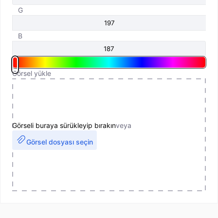
G
B
Görsel yükle
Görseli buraya sürükleyip bırakın
veya
Görsel dosyası seçin