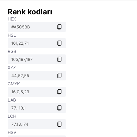
Renk kodları
HEX
HSL
RGB
XYZ
CMYK
LAB
LCH
HSV