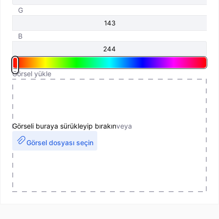
G
B
Görsel yükle
Görseli buraya sürükleyip bırakın
veya
Görsel dosyası seçin