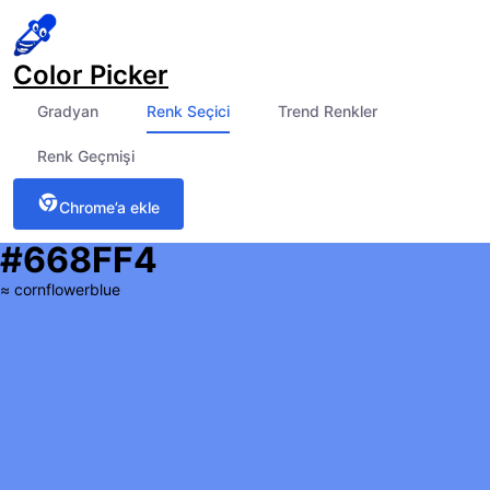
Color Picker
Gradyan
Renk Seçici
Trend Renkler
Renk Geçmişi
Chrome’a ekle
#668FF4
≈
cornflowerblue