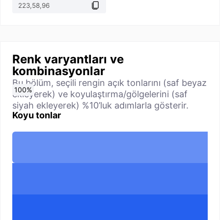
Renk varyantları ve
kombinasyonlar
Bu bölüm, seçili rengin açık tonlarını (saf beyaz
0
10
20
30
40
50
60
70
80
90
100
%
%
%
%
%
%
%
%
%
%
%
ekleyerek) ve koyulaştırma/gölgelerini (saf
siyah ekleyerek) %10’luk adımlarla gösterir.
Koyu tonlar