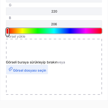
G
B
Görsel yükle
Görseli buraya sürükleyip bırakın
veya
Görsel dosyası seçin