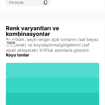
Renk varyantları ve
kombinasyonlar
Bu bölüm, seçili rengin açık tonlarını (saf beyaz
0
10
20
30
40
50
60
70
80
90
100
%
%
%
%
%
%
%
%
%
%
%
ekleyerek) ve koyulaştırma/gölgelerini (saf
siyah ekleyerek) %10’luk adımlarla gösterir.
Koyu tonlar