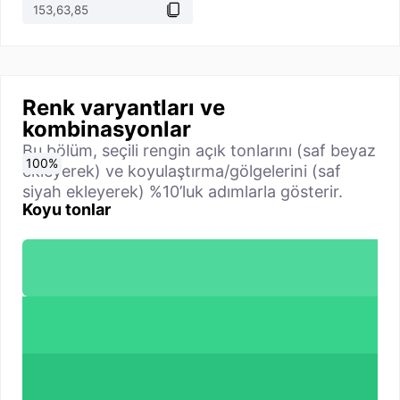
Renk varyantları ve
kombinasyonlar
Bu bölüm, seçili rengin açık tonlarını (saf beyaz
0
10
20
30
40
50
60
70
80
90
100
%
%
%
%
%
%
%
%
%
%
%
ekleyerek) ve koyulaştırma/gölgelerini (saf
siyah ekleyerek) %10’luk adımlarla gösterir.
Koyu tonlar