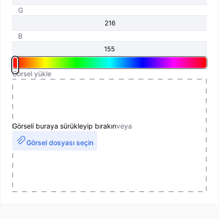
G
B
Görsel yükle
Görseli buraya sürükleyip bırakın
veya
Görsel dosyası seçin